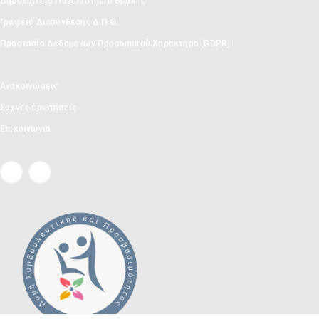
Δημοκρίτειο Πανεπιστήμιο Θράκης
Γραφείο Διασύνδεσης Δ.Π.Θ.
Προστασία Δεδομένων Προσωπικού Χαρακτήρα (GDPR)
Ανακοινώσεις
Συχνες ερωτησεις
Επικοινωνια