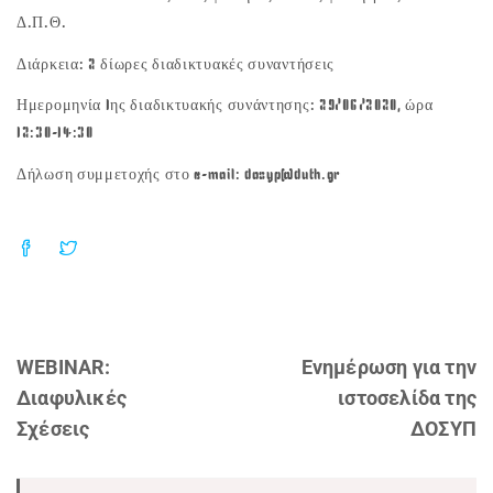
Δ.Π.Θ.
Διάρκεια: 2 δίωρες διαδικτυακές συναντήσεις
Ημερομηνία 1ης διαδικτυακής συνάντησης: 29/06/2020, ώρα
12:30-14:30
Δήλωση συμμετοχής στο e-mail: dosyp@duth.gr
WEBINAR:
Ενημέρωση για την
Διαφυλικές
ιστοσελίδα της
Σχέσεις
ΔΟΣΥΠ