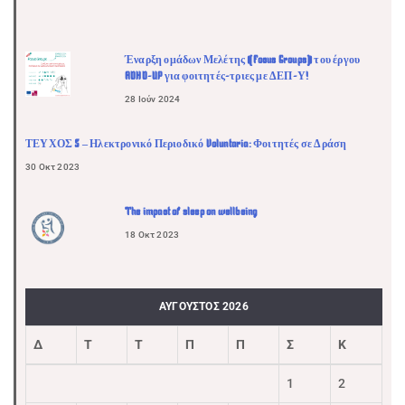
Έναρξη ομάδων Μελέτης (Focus Groups) του έργου
ADHD-UP για φοιτητές-τριες με ΔΕΠ-Υ!
28 Ιούν 2024
ΤΕΥΧΟΣ 5 – Ηλεκτρονικό Περιοδικό Voluntaria: Φοιτητές σε Δράση
30 Οκτ 2023
The impact of sleep on wellbeing
18 Οκτ 2023
ΑΎΓΟΥΣΤΟΣ 2026
Δ
Τ
Τ
Π
Π
Σ
Κ
1
2