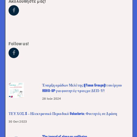
Ακολουθήστε μας!
Follow us!
Έναρξη ομάδων Μελέτης (Focus Groups) του έργου
ADHD-UP για φοιτητές-τριες με ΔΕΠ-Υ!
28 Ιούν 2024
ΤΕΥΧΟΣ 5 – Ηλεκτρονικό Περιοδικό Voluntaria: Φοιτητές σε Δράση
30 Οκτ 2023
The impact of sleep on wellbeing