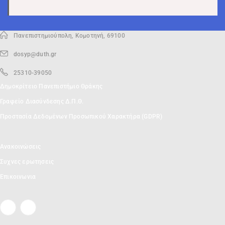
Πανεπιστημιούπολη, Κομοτηνή, 69100
dosyp@duth.gr
25310-39050
Δημοκρίτειο Πανεπιστήμιο Θράκης
Γραφείο Διασύνδεσης Δ.Π.Θ.
Προστασία Δεδομένων Προσωπικού Χαρακτήρα (GDPR)
Ανακοινώσεις
Συχνες ερωτησεις
Επικοινωνια