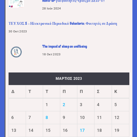
ADHD-UP για φοιτητές-τριες με ΔΕΠ-Υ!
28 Ιούν 2024
ΤΕΥΧΟΣ 5 – Ηλεκτρονικό Περιοδικό Voluntaria: Φοιτητές σε Δράση
30 Οκτ 2023
The impact of sleep on wellbeing
18 Οκτ 2023
ΜΆΡΤΙΟΣ 2023
Δ
Τ
Τ
Π
Π
Σ
Κ
1
2
3
4
5
6
7
8
9
10
11
12
13
14
15
16
17
18
19