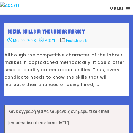
MENU
SOCIAL SKILLS IN THE LABOUR MARKET
Μαρ 22, 2023
ΔΟΣΥΠ
English posts
Although the competitive character of the labour
market, if approached methodically, it could offer
several quality career opportunities. Thus, every
candidate needs to know the skills that will
increase their chances of being hired, ...
Κάνε εγγραφή για να λαμβάνεις ενημερωτικά email!
[email-subscribers-form id=”1″]