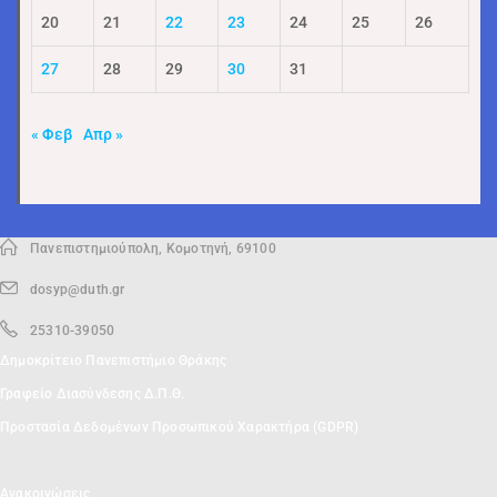
20
21
22
23
24
25
26
27
28
29
30
31
« Φεβ
Απρ »
Πανεπιστημιούπολη, Κομοτηνή, 69100
dosyp@duth.gr
25310-39050
Δημοκρίτειο Πανεπιστήμιο Θράκης
Γραφείο Διασύνδεσης Δ.Π.Θ.
Προστασία Δεδομένων Προσωπικού Χαρακτήρα (GDPR)
Ανακοινώσεις