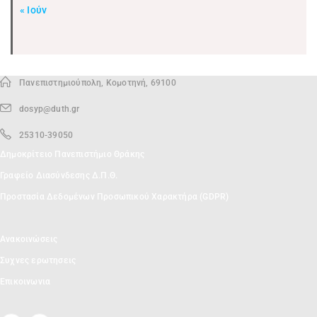
« Ιούν
Πανεπιστημιούπολη, Κομοτηνή, 69100
dosyp@duth.gr
25310-39050
Δημοκρίτειο Πανεπιστήμιο Θράκης
Γραφείο Διασύνδεσης Δ.Π.Θ.
Προστασία Δεδομένων Προσωπικού Χαρακτήρα (GDPR)
Ανακοινώσεις
Συχνες ερωτησεις
Επικοινωνια