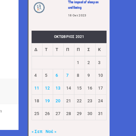
The impact of sleep on
wellbeing
18 Οκτ 2023
ΟΚΤΏΒΡΙΟΣ 2021
Δ
Τ
Τ
Π
Π
Σ
Κ
1
2
3
4
5
6
7
8
9
10
11
12
13
14
15
16
17
18
19
20
21
22
23
24
ι
25
26
27
28
29
30
31
« Σεπ
Νοέ »