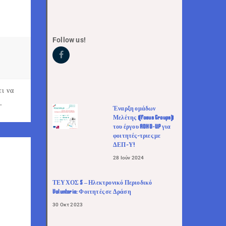
Follow us!
ι να
.
Έναρξη ομάδων
Μελέτης (Focus Groups)
του έργου ADHD-UP για
φοιτητές-τριες με
ΔΕΠ-Υ!
28 Ιούν 2024
ΤΕΥΧΟΣ 5 – Ηλεκτρονικό Περιοδικό
Voluntaria: Φοιτητές σε Δράση
30 Οκτ 2023