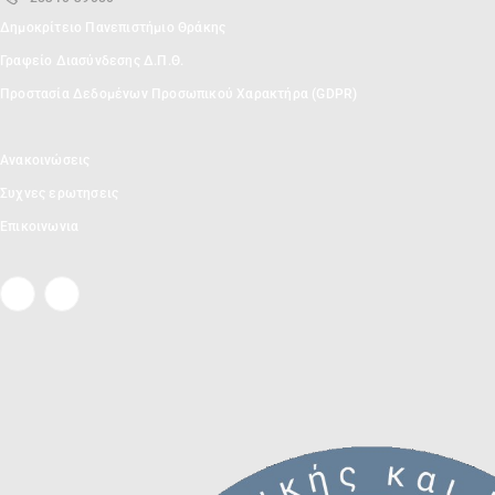
Δημοκρίτειο Πανεπιστήμιο Θράκης
Γραφείο Διασύνδεσης Δ.Π.Θ.
Προστασία Δεδομένων Προσωπικού Χαρακτήρα (GDPR)
Ανακοινώσεις
Συχνες ερωτησεις
Επικοινωνια